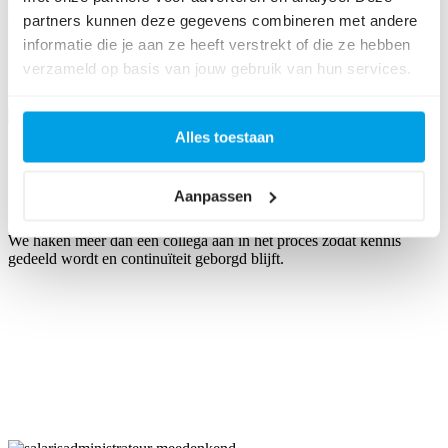
Wij hebben een controlemethodiek ontwikkeld o.b.v. ervaringen bij
partners kunnen deze gegevens combineren met andere
vooraanstaande organisaties.
informatie die je aan ze heeft verstrekt of die ze hebben
verzameld op basis van jouw gebruik van hun services.
Alles toestaan
Wij zijn een team
Aanpassen
We haken meer dan één collega aan in het proces zodat kennis
gedeeld wordt en continuïteit geborgd blijft.