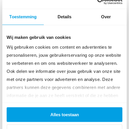
Meer weten
Toestemming
Details
Over
over onze
mogelijkheden?
Wij maken gebruik van cookies
Wij gebruiken cookies om content en advertenties te
Ben jij op zoek naar een
personaliseren, jouw gebruikerservaring op onze website
salarisadministrateur in
te verbeteren en om ons websiteverkeer te analyseren.
Amersfoort? Neem dan
Ook delen we informatie over jouw gebruik van onze site
vrijblijvend contact met
met onze partners voor adverteren en analyse. Deze
ons op.
partners kunnen deze gegevens combineren met andere
informatie die je aan ze heeft verstrekt of die ze hebben
CONTACT OPNEMEN
verzameld op basis van jouw gebruik van hun services.
Alles toestaan