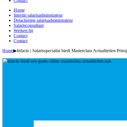
Contact
Home
Interim salarisadminstrateur
Detachering salarisadministrateur
Salarisconsultant
Werken bij
Contact
Contact
Home
▶
Infacto | Salarisspecialist biedt Masterclass Actualiteiten Prin