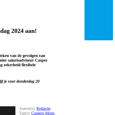
esdag 2024 aan!
 teken van de gevolgen van
enior salarisadviseur Casper
 zekerheid flexibele
ijf je voor donderdag 20
Auteur(s):
Redactie
Tag(s):
Caspers Mons
,