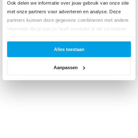
Ook delen we informatie over jouw gebruik van onze site
met onze partners voor adverteren en analyse. Deze
partners kunnen deze gegevens combineren met andere
informatie die je aan ze heeft verstrekt of die ze hebben
verzameld op basis van jouw gebruik van hun services.
Home
▶
Infacto | Salarisspecialist biedt Masterclass
Arbeidsrecht & Sociale Zekerheid 2022 aan!
Alles toestaan
Aanpassen