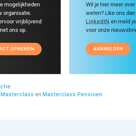
e mogelijkheden
Wil je hier meer over
w organisatie.
weten? Like ons dan
rvoor vrijblijvend
LinkedIN
en meld je
met ons op.
voor onze nieuwsbri
ACT OPNEMEN
AANMELDEN
ctie
 Masterclass
en
Masterclass Pensioen