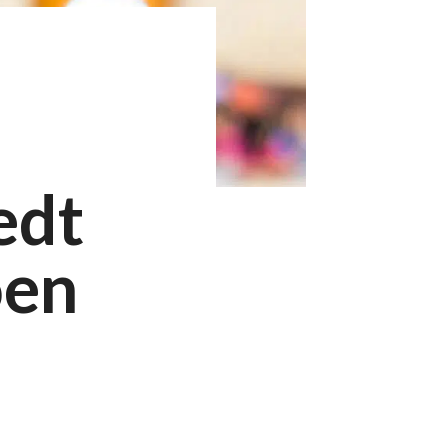
edt
oen