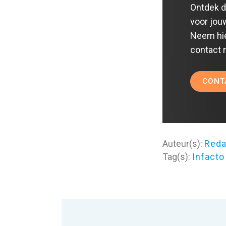
Ontdek d
voor jou
Neem hie
contact 
CONT
Auteur(s):
Reda
Tag(s):
Infacto