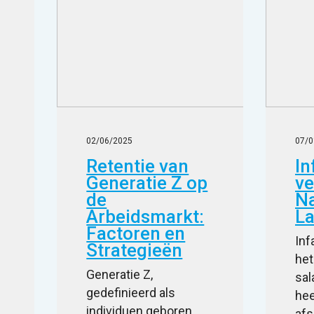
02/06/2025
07/0
Retentie van
In
Generatie Z op
ve
de
Na
Arbeidsmarkt:
La
Factoren en
Inf
Strategieën
het
Generatie Z,
sal
gedefinieerd als
hee
individuen geboren
af