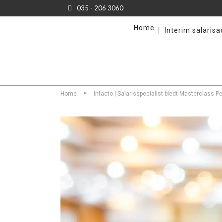
035 - 206 3060
Home
Interim salaris
Home
Infacto | Salarisspecialist biedt Masterclass P
▶