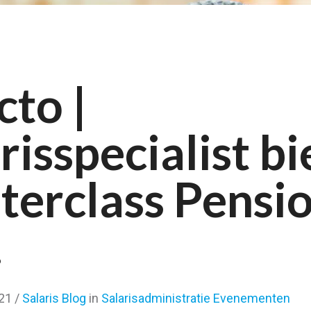
cto |
risspecialist bi
terclass Pensi
!
21
/
Salaris Blog
in
Salarisadministratie Evenementen