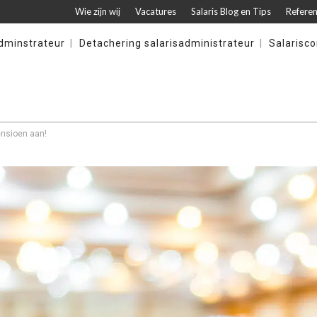
Wie zijn wij
Vacatures
Salaris Blog en Tips
Referen
adminstrateur
Detachering salarisadministrateur
Salarisco
ensioen aan!