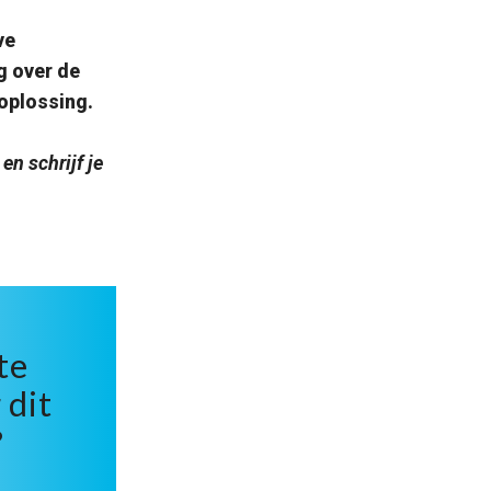
ve
g over de
oplossing.
en schrijf je
te
 dit
?