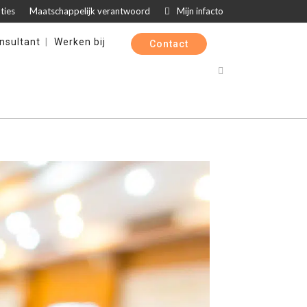
ties
Maatschappelijk verantwoord
Mijn infacto
nsultant
Werken bij
Contact