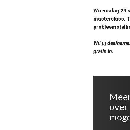
Woensdag 29 se
masterclass. T
probleemstelli
Wil jij deelnem
gratis in.
Meer
over
moge